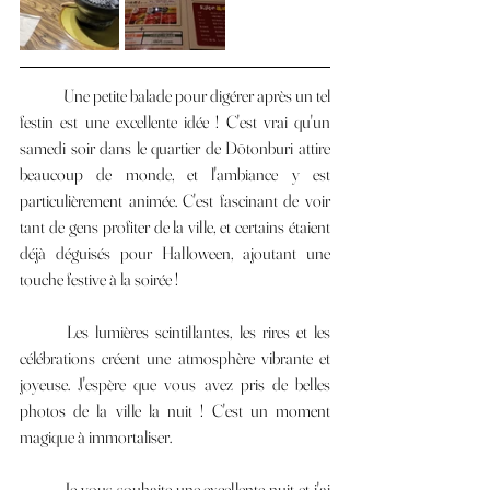
	Une petite balade pour digérer après un tel 
festin est une excellente idée ! C'est vrai qu'un 
samedi soir dans le quartier de Dōtonburi attire 
beaucoup de monde, et l'ambiance y est 
particulièrement animée. C'est fascinant de voir 
tant de gens profiter de la ville, et certains étaient 
déjà déguisés pour Halloween, ajoutant une 
touche festive à la soirée !
	Les lumières scintillantes, les rires et les 
célébrations créent une atmosphère vibrante et 
joyeuse. J'espère que vous avez pris de belles 
photos de la ville la nuit ! C'est un moment 
magique à immortaliser.
	Je vous souhaite une excellente nuit et j'ai 