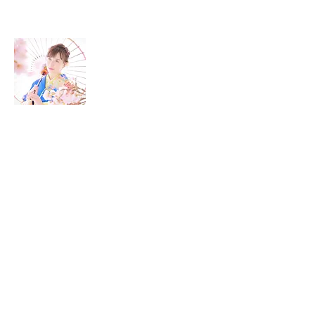
zen apaisants et ses ruelles...
À propos de moi
Bienvenue sur mon blog de voyage!
Vous
trouverez ici plein d'astuces et de
conseils pour vivre vos voyage à 100%!
Prochaine destination: Le JAPON 🇯🇵
Recevez notre newsletter
Saisissez votre adresse e-mail*