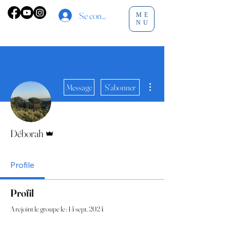
Se connecter
ME
NU
Plus d'actions
Message
S'abonner
Administrateur
Déborah
Profile
Profil
A rejoint le groupe le : 14 sept. 2024