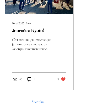
9 mai 2025
∙
7
min
Journée à Kyoto!
C'est avec une joie immense que
je me retrouve à nouveau au
Japon pour commencer une
nouvelle vie ! Je suis
actuellement dans la magnifique
préfecture de Fukui, et je ne peux
pas vous décrire à quel point les
paysages japonais sont à couper
le souffle ! Mais oui, je retourne à
43
1
3
Kyoto ! Cette ville m'a laissé des
souvenirs inoubliables lors de ma
visite il y a presque trois ans, et je
suis trop contente d'y
retourner.Kyoto , avec ses
Voir plus
temples majestueux, ses jardins