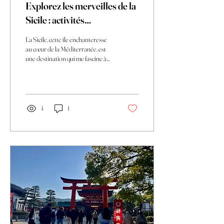
Explorez les merveilles de la
Sicile : activités
incontournables en Sicile
La Sicile, cette île enchanteresse
au cœur de la Méditerranée, est
une destination qui me fascine à
chaque visite. Entre ses paysages
à couper le souffle, son histoire
millénaire et sa culture vibrante,
elle offre une expérience unique.
Si vous vous demandez que faire
4
1
en Sicile, laissez-moi vous guider
à travers ses trésors et ses
activités incontournables.
Préparez-vous à un voyage riche
en émotions et découvertes !
Activités incontournables en
Sicile : plongez dans l’aventure
sicilienne La...