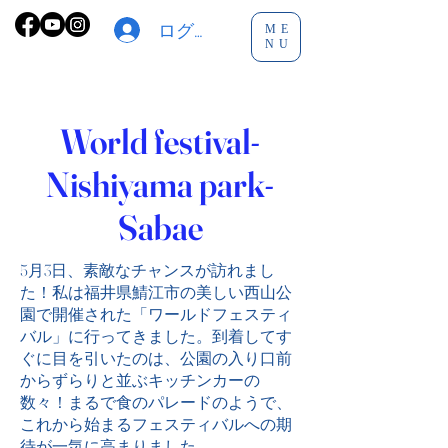
ログイン
ME
NU
World festival-
Nishiyama park-
Sabae
5月3日、素敵なチャンスが訪れまし
た！私は福井県鯖江市の美しい西山公
園で開催された「ワールドフェスティ
バル」に行ってきました。到着してす
ぐに目を引いたのは、公園の入り口前
からずらりと並ぶキッチンカーの
数々！まるで食のパレードのようで、
これから始まるフェスティバルへの期
待が一気に高まりました。