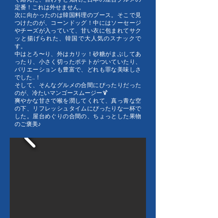
定番！これは外せません。
次に向かったのは韓国料理のブース。そこで見
つけたのが、コーンドッグ！中にはソーセージ
やチーズが入っていて、甘い衣に包まれてサク
ッと揚げられた、韓国で大人気のスナックで
す。
中はとろ〜り、外はカリッ！砂糖がまぶしてあ
ったり、小さく切ったポテトがついていたり、
バリエーションも豊富で、どれも罪な美味しさ
でした…！
そして、そんなグルメの合間にぴったりだった
のが、冷たいマンゴースムージー🍹
爽やかな甘さで喉を潤してくれて、真っ青な空
の下、リフレッシュタイムにぴったりな一杯で
した。屋台めぐりの合間の、ちょっとした果物
のご褒美♪