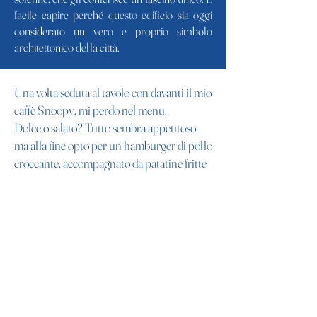
facile capire perché questo edificio sia oggi
considerato un vero e proprio simbolo
architettonico della città.
Una volta seduta al tavolo con davanti il mio
caffè Snoopy, mi perdo nel menu.
Dolce o salato? Tutto sembra appetitoso,
ma alla fine opto per un hamburger di pollo
croccante, accompagnato da patatine fritte
e anelli di cipolla, con una ginger ale da
bere.
L'ordine si fa su un tablet e l'acqua è self-
service. È bello quanto buono, e
l'arredamento del caffè è molto carino,
senza essere eccessivo.