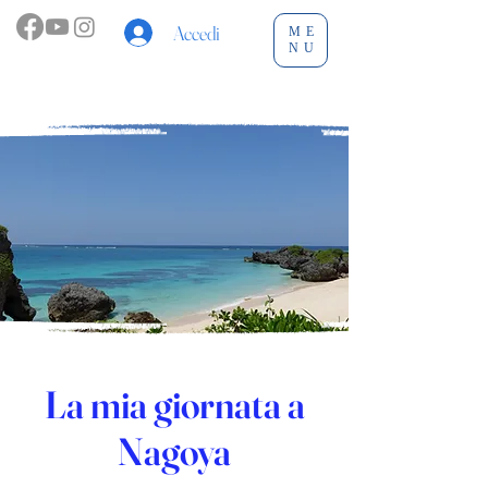
Accedi
ME
NU
La mia giornata a
Nagoya