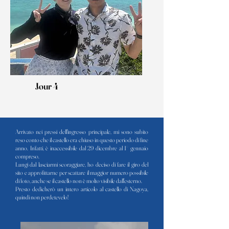
Jour 4
Arrivato nei pressi dell'ingresso principale, mi sono subito
reso conto che il castello era chiuso in questo periodo di fine
anno. Infatti, è inaccessibile dal 29 dicembre al 1° gennaio
compreso.
Lungi dal lasciarmi scoraggiare, ho deciso di fare il giro del
sito e approfittarne per scattare il maggior numero possibile
di foto, anche se il castello non è molto visibile dall'esterno.
Presto dedicherò un intero articolo al castello di Nagoya,
quindi non perdetevelo!