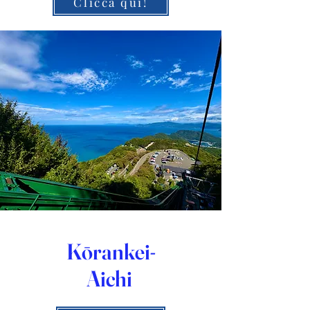
Clicca qui!
Kōrankei-
Aichi