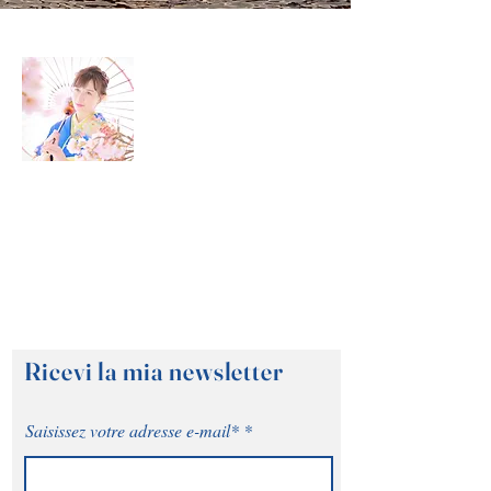
A proposito di me
Benvenuti nel mio blog di viaggio! Qui
troverete molti conigli e suggerimenti per
vivere i vostri viaggi al 100%
Prossima destinazione: GIAPPONE
🇯🇵
Ricevi la mia newsletter
Saisissez votre adresse e-mail*